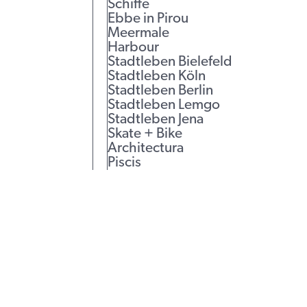
Schiffe
Ebbe in Pirou
Meermale
Harbour
Stadtleben Bielefeld
Stadtleben Köln
Stadtleben Berlin
Stadtleben Lemgo
Stadtleben Jena
Skate + Bike
Architectura
Piscis