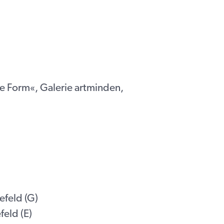
re Form«, Galerie artminden,
efeld (G)
eld (E)