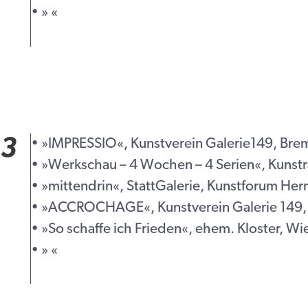
• » «
3
• »IMPRESSIO«, Kunstverein Galerie149, Bre
• »Werkschau – 4 Wochen – 4 Serien«, Kunst
• »mittendrin«, StattGalerie, Kunstforum Her
• »ACCROCHAGE«, Kunstverein Galerie 149,
• »So schaffe ich Frieden«, ehem. Kloster, W
• » «