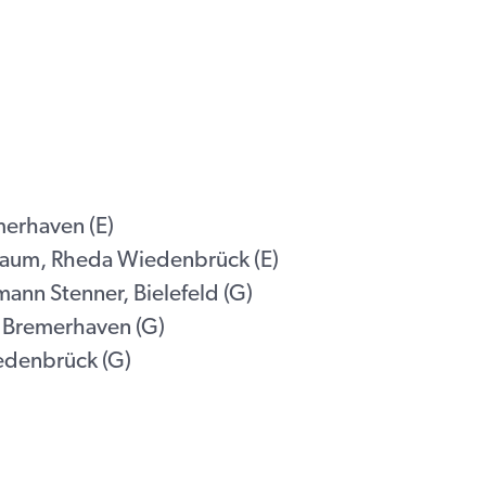
merhaven (E)
raum, Rheda Wiedenbrück (E)
mann Stenner, Bielefeld (G)
 Bremerhaven (G)
iedenbrück (G)