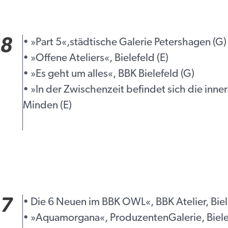
18
• »Part 5«,städtische Galerie Petershagen (G)
• »Offene Ateliers«, Bielefeld (E)
• »Es geht um alles«, BBK Bielefeld (G)
• »In der Zwischenzeit befindet sich die inne
Minden (E)
17
• Die 6 Neuen im BBK OWL«, BBK Atelier, Biel
• »Aquamorgana«, ProduzentenGalerie, Bielef