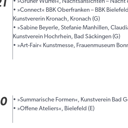
21
• »Grüner Würfel«, Nachtsansichten – Nacht 
• »Connect« BBK Oberfranken – BBK Bielefeld
Kunstvererin Kronach, Kronach (G)
• »Sabine Beyerle, Stefanie Manhillen, Claud
Kunstverein Hochrhein, Bad Säckingen (G)
• »Art-Fair« Kunstmesse, Frauenmuseum Bon
0
• »Summarische Formen«, Kunstverein Bad 
• »Offene Ateliers«, Bielefeld (E)