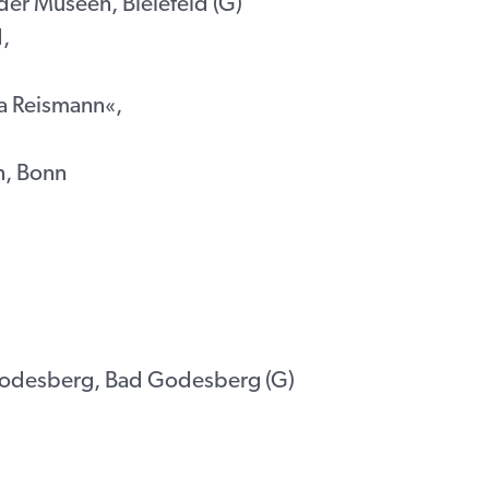
der Museen, Bielefeld (G)
,
ia Reismann«,
n, Bonn
Godesberg, Bad Godesberg (G)