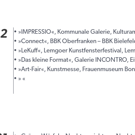
2
• »IMPRESSIO«, Kommunale Galerie, Kulturamt
• »Connect«, BBK Oberfranken – BBK Bielefeld
• »LeKuff«, Lemgoer Kunstfensterfestival, Le
• »Das kleine Format«, Galerie INCONTRO, Eit
• »Art-Fair«, Kunstmesse, Frauenmuseum Bon
• » «