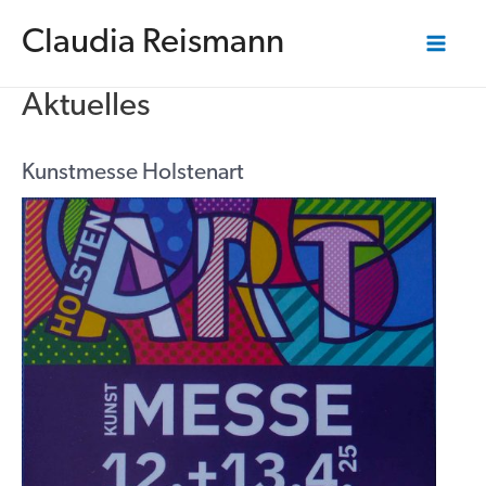
Zum
Inhalt
Claudia Reismann
springen
Mai
Aktuelles
Me
Kunstmesse Holstenart