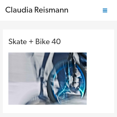
Zum
Inhalt
Claudia Reismann
springen
Mai
Me
Skate + Bike 40