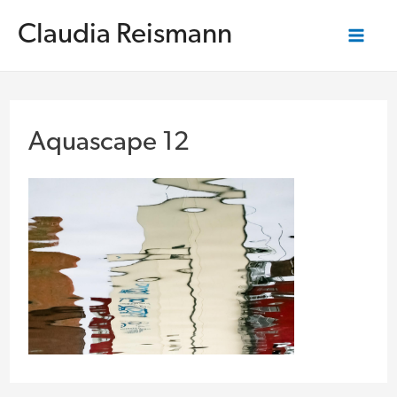
Zum
Inhalt
Claudia Reismann
springen
Mai
Me
Aquascape 12